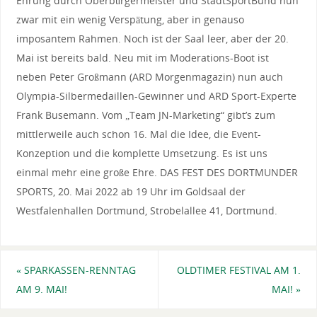
Ehrung durch Oberbürgermeister und StadtSportBund nun
zwar mit ein wenig Verspätung, aber in genauso
imposantem Rahmen. Noch ist der Saal leer, aber der 20.
Mai ist bereits bald. Neu mit im Moderations-Boot ist
neben Peter Großmann (ARD Morgenmagazin) nun auch
Olympia-Silbermedaillen-Gewinner und ARD Sport-Experte
Frank Busemann. Vom „Team JN-Marketing“ gibt’s zum
mittlerweile auch schon 16. Mal die Idee, die Event-
Konzeption und die komplette Umsetzung. Es ist uns
einmal mehr eine große Ehre. DAS FEST DES DORTMUNDER
SPORTS, 20. Mai 2022 ab 19 Uhr im Goldsaal der
Westfalenhallen Dortmund, Strobelallee 41, Dortmund.
«
SPARKASSEN-RENNTAG
OLDTIMER FESTIVAL AM 1.
AM 9. MAI!
MAI!
»